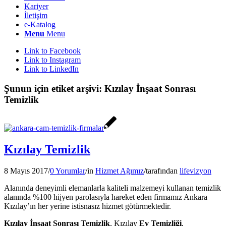
Kariyer
İletişim
e-Katalog
Menu
Menu
Link to Facebook
Link to Instagram
Link to LinkedIn
Şunun için etiket arşivi:
Kızılay İnşaat Sonrası
Temizlik
Kızılay Temizlik
8 Mayıs 2017
/
0 Yorumlar
/
in
Hizmet Ağımız
/
tarafından
lifevizyon
Alanında deneyimli elemanlarla kaliteli malzemeyi kullanan temizlik
alanında %100 hijyen parolasıyla hareket eden firmamız Ankara
Kızılay’ın her yerine istisnasız hizmet götürmektedir.
Kızılay İnşaat Sonrası Temizlik
, Kızılay
Ev Temizliği
,