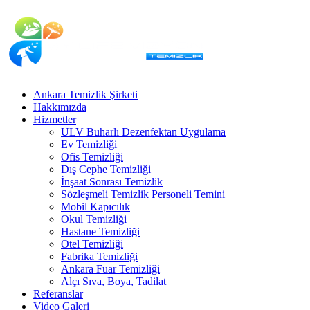
Ankara Temizlik Şirketi
Hakkımızda
Hizmetler
ULV Buharlı Dezenfektan Uygulama
Ev Temizliği
Ofis Temizliği
Dış Cephe Temizliği
İnşaat Sonrası Temizlik
Sözleşmeli Temizlik Personeli Temini
Mobil Kapıcılık
Okul Temizliği
Hastane Temizliği
Otel Temizliği
Fabrika Temizliği
Ankara Fuar Temizliği
Alçı Sıva, Boya, Tadilat
Referanslar
Video Galeri