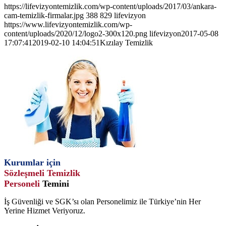
https://lifevizyontemizlik.com/wp-content/uploads/2017/03/ankara-
cam-temizlik-firmalar.jpg
388
829
lifevizyon
https://www.lifevizyontemizlik.com/wp-
content/uploads/2020/12/logo2-300x120.png
lifevizyon
2017-05-08
17:07:41
2019-02-10 14:04:51
Kızılay Temizlik
Kurumlar için
Sözleşmeli Temizlik
Personeli
Temini
İş Güvenliği ve SGK’sı olan Personelimiz ile Türkiye’nin Her
Yerine Hizmet Veriyoruz.