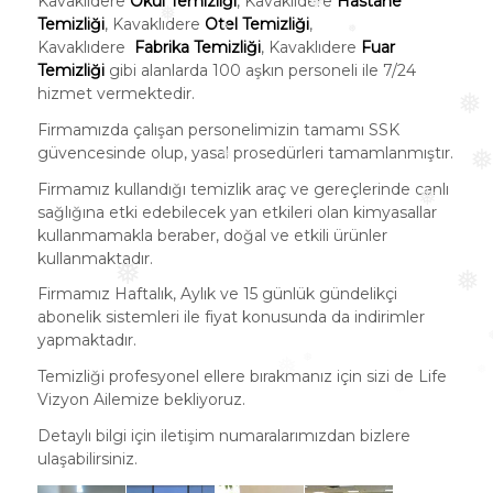
❅
Kavaklıdere
Okul Temizliği
, Kavaklıdere
Hastane
Temizliği
, Kavaklıdere
Otel Temizliği
,
❅
❅
Kavaklıdere
Fabrika Temizliği
, Kavaklıdere
Fuar
❅
❅
Temizliği
gibi alanlarda 100 aşkın personeli ile 7/24
hizmet vermektedir.
❅
Firmamızda çalışan personelimizin tamamı SSK
güvencesinde olup, yasal prosedürleri tamamlanmıştır.
Firmamız kullandığı temizlik araç ve gereçlerinde canlı
❅
❅
sağlığına etki edebilecek yan etkileri olan kimyasallar
kullanmamakla beraber, doğal ve etkili ürünler
❅
kullanmaktadır.
❅
Firmamız Haftalık, Aylık ve 15 günlük gündelikçi
❅
abonelik sistemleri ile fiyat konusunda da indirimler
yapmaktadır.
Temizliği profesyonel ellere bırakmanız için sizi de Life
❅
❅
Vizyon Ailemize bekliyoruz.
Detaylı bilgi için iletişim numaralarımızdan bizlere
ulaşabilirsiniz.