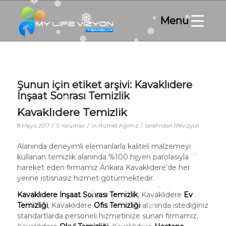
❅
❅
❅
❅
❅
❅
❅
❅
❅
❅
Şunun için etiket arşivi:
Kavaklıdere
İnşaat Sonrası Temizlik
Kavaklıdere Temizlik
❅
/
/
/
8 Mayıs 2017
0 Yorumlar
in
Hizmet Ağımız
tarafından
lifevizyon
Alanında deneyimli elemanlarla kaliteli malzemeyi
kullanan temizlik alanında %100 hijyen parolasıyla
hareket eden firmamız Ankara Kavaklıdere’de her
❅
yerine istisnasız hizmet götürmektedir.
Kavaklıdere İnşaat Sonrası Temizlik
, Kavaklıdere
Ev
Temizliği
, Kavaklıdere
Ofis Temizliği
alanında istediğiniz
❅
❅
standartlarda personeli hizmetinize sunan firmamız,