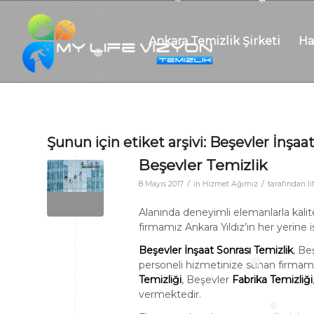
❅
❅
❅
Ankara Temizlik Şirketi
Ha
❅
Şunun için etiket arşivi:
Beşevler İnşaat
Beşevler Temizlik
/
/
8 Mayıs 2017
in
Hizmet Ağımız
tarafından
l
Alanında deneyimli elemanlarla kali
firmamız Ankara Yıldız’ın her yerine
Beşevler İnşaat Sonrası Temizlik
, Be
personeli hizmetinize sunan firmam
❅
Temizliği
, Beşevler
Fabrika Temizliği
vermektedir.