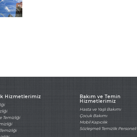
ik Hizmetlerimiz
Bakım ve Temin
Hizmetlerimiz
iği
Hasta ve Yaşlı Bakımı
liği
Çocuk Bakımı
 Temizliği
Mobil Kapıcılık
mizliği
Sözleşmeli Temizlik Personeli
emizliği
zliği