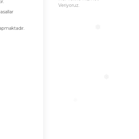
r.
Veriyoruz.
asallar
yapmaktadır.
❅
❅
❅