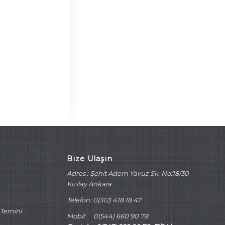
Bize Ulaşın
Adres : Şehit Adem Yavuz Sk. No:18/30
Kızılay Ankara
Telefon: 0(312) 418 18 47
 Temini
Mobil: 0(544) 660 90 78