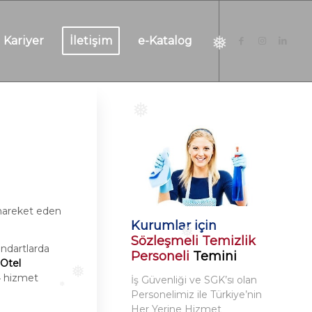
❅
Kariyer
İletişim
e-Katalog
❅
❅
 hareket eden
Kurumlar için
Sözleşmeli Temizlik
❅
andartlarda
Personeli
Temini
Otel
24 hizmet
İş Güvenliği ve SGK’sı olan
❅
Personelimiz ile Türkiye’nin
❅
Her Yerine Hizmet