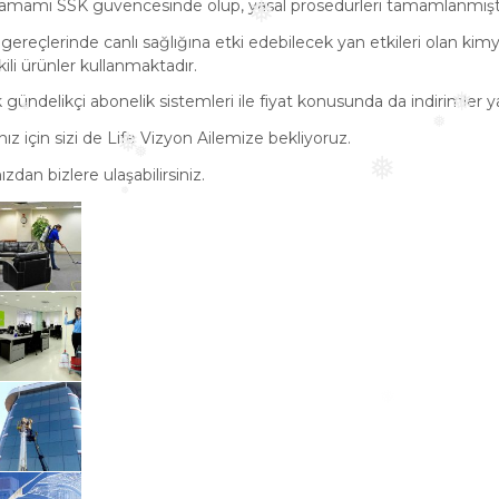
tamamı SSK güvencesinde olup, yasal prosedürleri tamamlanmıştı
❅
gereçlerinde canlı sağlığına etki edebilecek yan etkileri olan kimy
li ürünler kullanmaktadır.
 gündelikçi abonelik sistemleri ile fiyat konusunda da indirimler 
❅
ız için sizi de Life Vizyon Ailemize bekliyoruz.
❅
❅
❅
ızdan bizlere ulaşabilirsiniz.
❅
❅
❅