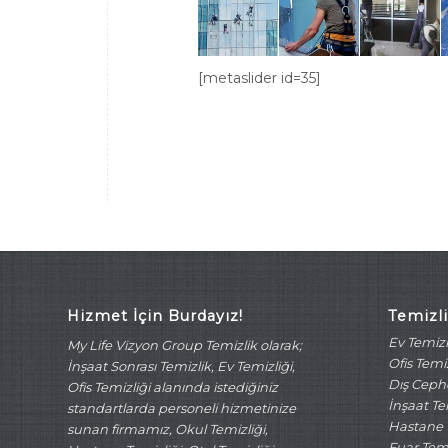
[metaslider id=35]
Hizmet İçin Burdayız!
Temizl
Ev Temizl
My Life Vizyon Group Temizlik olarak;
Ofis Temiz
İnşaat Sonrası Temizlik, Ev Temizliği,
Dış Cephe
Ofis Temizliği alanında istediğiniz
İnşaat Te
standartlarda personeli hizmetinize
Hastane T
sunan firmamız, Okul Temizliği,
Fuar Temi