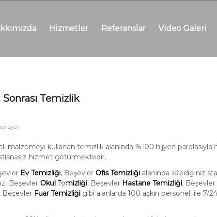
kkımızda
Hizmetler
Referanslar
Video Galeri
 Sonrası Temizlik
ifevizyon
teli malzemeyi kullanan temizlik alanında %100 hijyen parolasıyla
 istisnasız hizmet götürmektedir.
şevler
Ev Temizliği
, Beşevler
Ofis Temizliği
alanında istediğiniz st
ız, Beşevler
Okul Temizliği
, Beşevler
Hastane Temizliği
, Beşevler
❅
❅
, Beşevler
Fuar Temizliği
gibi alanlarda 100 aşkın personeli ile 7/
❅