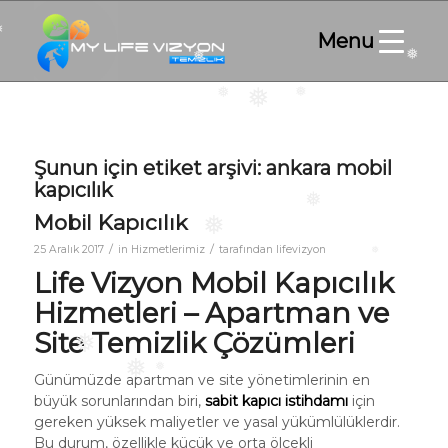
❅
❅
❅
❅
❅
❅
❅
Şunun için etiket arşivi:
ankara mobil
kapıcılık
Mobil Kapıcılık
❅
❅
/
/
25 Aralık 2017
in
Hizmetlerimiz
tarafından
lifevizyon
Life Vizyon Mobil Kapıcılık
❅
Hizmetleri – Apartman ve
Site Temizlik Çözümleri
❅
Günümüzde apartman ve site yönetimlerinin en
❅
büyük sorunlarından biri,
sabit kapıcı istihdamı
için
❅
gereken yüksek maliyetler ve yasal yükümlülüklerdir.
Bu durum, özellikle küçük ve orta ölçekli