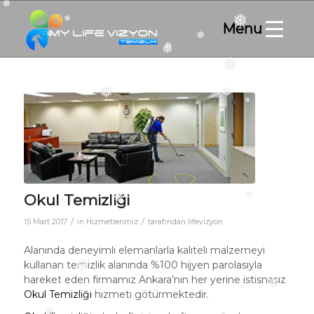
❅
❅
❅
❅
❅
❅
❅
❅
❅
❅
❅
Okul Temizliği
❅
/
/
15 Mart 2017
in
Hizmetlerimiz
tarafından
lifevizyon
❅
Alanında deneyimli elemanlarla kaliteli malzemeyi
kullanan temizlik alanında %100 hijyen parolasıyla
hareket eden firmamız Ankara’nın her yerine istisnasız
❅
Okul Temizliği
hizmeti götürmektedir.
❅