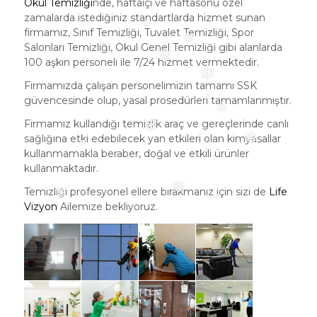
Okul Temizliği
nde, haftaiçi ve haftasonu özel
❅
zamalarda istediğiniz standartlarda hizmet sunan
firmamız, Sınıf Temizliği, Tuvalet Temizliği, Spor
Salonları Temizliği, Okul Genel Temizliği gibi alanlarda
❅
❅
100 aşkın personeli ile 7/24 hizmet vermektedir.
❅
Firmamızda çalışan personelimizin tamamı SSK
❅
güvencesinde olup, yasal prosedürleri tamamlanmıştır.
❅
Firmamız kullandığı temizlik araç ve gereçlerinde canlı
❅
sağlığına etki edebilecek yan etkileri olan kimyasallar
❅
kullanmamakla beraber, doğal ve etkili ürünler
❅
❅
kullanmaktadır.
Temizliği profesyonel ellere bırakmanız için sizi de
Life
Vizyon
Ailemize bekliyoruz.
❅
❅
❅
❅